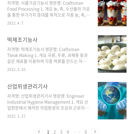
자격명: 식품가공기능사 영문명: Craftsman
만드 는 업무 수행. 3. 진로 및 전망 - 식빵류, 과자
Food Processing 1. 개요 농, 축, 수산물의 가공
빵류를 제조하는 제빵 전문업체, 비스킷류, 케익
을 통한 부가가치 증대를 목적으로 각종 농, 축,
류 등을 제조하는 제과 전문생산업체, 빵 및 과자
수산물의 처리, 가공, 이용 및 품질향상 등에 대한
류를 제조하는 생산업체, 손작업을 위주로 빵과
2022. 4. 7.
전반적인 연구가개발이 수행되고 있고, 각종 식
과자를 생산 판매하는 소규모 빵집이나 제과점,
품가공산업의 규모도 커지고 있다. 이에 따라 농,
관광업을 하는 대기업이 제과, 제빵부서, 기업체
축, 수산식품가공을 통해 식품의 소화율, 보존성
떡제조기능사
및 공공기관의 단체..
을 높이고 맛과 형태를 사람들의 기호에 맞도록
자격명: 떡제조기능사 영문명: Craftsman
하기 위해 산업현장에서 제조, 가공업무를 담당
Tteok Making 1. 개요 곡류, 두류, 과채류 등과
할 기능 인력이 필요함에 따라 자격제도 제정 2.
같은 재료를 이용하여 각종 떡류를 만드는 자격
수행직무 농, 축, 수산물을 원료로 가공처리하여
으로, 필기(떡 제조 및 위생관리) 및 실기(떡제조
물리적, 화학적, 생물학적 변화를 일으키게 하여
2022. 3. 10.
실무)시험에서 100점을 만점으로 하여 60점 이
영양가 및 저장성을 높이거나 유용한 농, 축, 수산
상 받은 자에게 부여하는 자격 2. 수행직무 곡류,
식품을 제조, 가공하는 등의 직무를 수행 3. 진로
두류, 과채류 등과 같은 재료를 이용하여 식품위
산업위생관리기사
및 전망 각종 농..
생과 개인안전관리에 유의하여 빻기, 찌기, 발효,
자격명: 산업위생관리기사 영문명: Engineer
지지기, 치기, 삶기 등의 공정을 거쳐 각종 떡류를
Industrial Hygiene Management 1. 개요 산
만드는 직무 3. 진로 및 전망 입맛이 서구화된다
업현장에서 쾌적한 작업환경의 조성과 근로자의
고 하지만 웰빙열풍으로 건강에 대한 관심이 증
건강보호 및 증진을 위하여 작업과정이나 작업장
가하면서 우리 전통음식에 대한 선호도 높아졌
2022. 1. 27.
에서 발생되는 화학적, 물리적, 인체공학적 혹은
다. 또 맞벌이부부, 독신가구, 아파트거주자 등이
생물학적 유해요인을 측정·평가하여 관리, 감소
증가하면서 향후 떡과 같은 전통음식에 대한 선
및 제거할 수 있는 고도의 전문인력 양성이 시급
1
2
3
4
···
6
호도 꾸준한 편이다. 신세대..