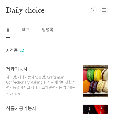
본문 바로가기
Daily choice
홈
태그
방명록
자격증
22
제과기능사
자격명: 제과기능사 영문명: Craftsman
Confectionary Making 1. 개요 제과에 관한 숙
련기능을 가지고 제과 제조와 관련되는 업무를
수행할 수 있는 능력을 가 진 전문인력을 양성하
2022. 4. 9.
고자 자격제도 제정. 2. 수행직무 각 제과제품 제
조에 필요한 재료의 배합표 작성, 재료 평량을 하
고 각종 제과용 기계 및 기구를 사용하여 성형, 굽
식품가공기능사
기, 장식, 포장 등의 공정을 거쳐 각종 제과제품을