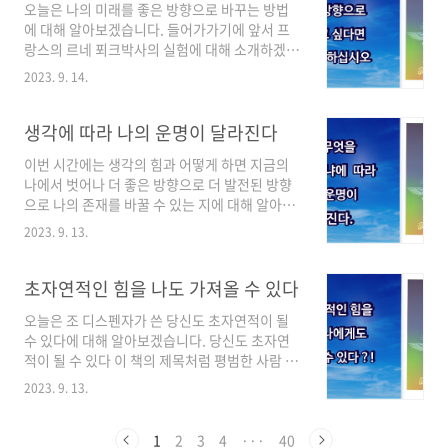
오늘은 나의 미래를 좋은 방향으로 바꾸는 방법
1. 무료 이미지 사이트를 사용하는 이유많은 분들
에 대해 알아보겠습니다. 들어가가기에 앞서 프
이 구글 이미지 검색에서 사진을 그대로 저장해
랑스의 르네 푀크박사의 실험에 대해 소개하겠습
쓰곤 하지만,그건 저작권 침해로 이어질 수 있습
니다. 푀크 박사는 정해진 방향이 없이 무작위로
니다.특히 네이버 블로그는 광고 수익이나 체험
2023. 9. 14.
움직이는 로봇을 하나 특별 제작했습니다. 그리
단 활동 등 상업적 이용으로 간주되는 경우가 많
고 상자안에서 로봇이 자유롭게 움직이는 것을
기 때문에반드시 상업적 이용이 가능한 무료 이
기록했습니다. 기록결과 로봇은 상자안에서 전체
생각에 따라 나의 운명이 달라진다
미지를 써야 해요.그래서 필요한 게 바로✅ 무료..
적으로 균등하게 움직였습니다. 그 다음 방금 부
이번 시간에는 생각의 힘과 어떻게 하면 지금의
화한 병아리들을 상자안에 넣고 로봇을 보게 했
나에서 벗어나 더 좋은 방향으로 더 발전된 방향
습니다. 병아리들은 로봇이 어미인줄 알고 로봇
으로 나의 존재를 바꿀 수 있는 지에 대해 알아보
을 졸졸 따라다니기 시작했습니다. 그렇게 로봇
도록 하겠습니다. 우리가 뭔가를 이루고 싶은 미
을 졸졸 따라다니게 놔둔 후 병아리들을 상자안
2023. 9. 13.
지의 것에 이르고 싶다면 생각하는 것부터 바꿔
에서 꺼내 상자 옆 미리 마련해둔 우리안에 넣었
야 합니다. 내가 주의를 기울이는 곳 생각하는 것
습니다. 그 우리안에서 병아리들은 로봇을 볼 수
을 다른 곳으로 돌리면 에너지도 다른 곳으로 흐
초자연적인 힘을 나도 가져올 수 있다
있었지만 따라다닐 순 없었습니다. 그리고 난 후
르게 됩니다. 지금 내가 생각하고 느끼고 있는 것
상자안에서 로봇의 움직임을 ..
오늘은 조 디스펜자가 쓴 당신도 초자연적이 될
부터 바꿔야 합니다. 새로운 일이 일어나게 할려
수 있다에 대해 알아보겠습니다. 당신도 초자연
면 내가 원하는 것을 충분히 오랫동안 생각하고
적이 될 수 있다 이 책의 제목처럼 평범한 사람 누
느껴야 합니다. 마음속으로 어떤 상황에 집중하
구나 초자연적인 힘을 가질 수 있다는 것이 이 책
면서 어떤 생각과 느낌 속에 계속 머물게 된다면
2023. 9. 13.
이 전달하고자 하는 내용입니다. 불치의 병에서
우리의 뇌와 몸은 그 일이 실제로 벌어지고 있는
낳을 수 있으며 지금까지의 삶이 불만족 스럽고
지 아니면 머릿속에서만 벌어지고 있는지 구분하
풀리지 않고 있다면 자신의 운명을 바꿔 새로운
1
2
3
4
···
40
지 못합니다. 그러니까 온 마음으로 집중할 때 그