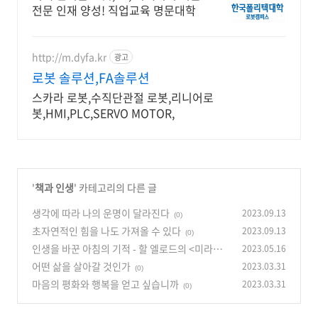
전문 인재 양성! 직업교육 명문대학
http://m.dyfa.kr
광고
로봇 솔루션,FA솔루션
스카라 로봇,수직단관절 로봇,리니어로
봇,HMI,PLC,SERVO MOTOR,
'
책과 인생
' 카테고리의 다른 글
생각에 따라 나의 운명이 달라진다
2023.09.13
(0)
초자연적인 힘을 나도 가져올 수 있다
2023.09.13
(0)
인생을 바꾼 아침의 기적 - 할 엘로드의 <미라클
2023.05.16
모닝>
어떤 삶을 살아갈 것인가
2023.03.31
(1)
(0)
마음의 평화와 행복을 얻고 싶습니까
2023.03.31
(0)