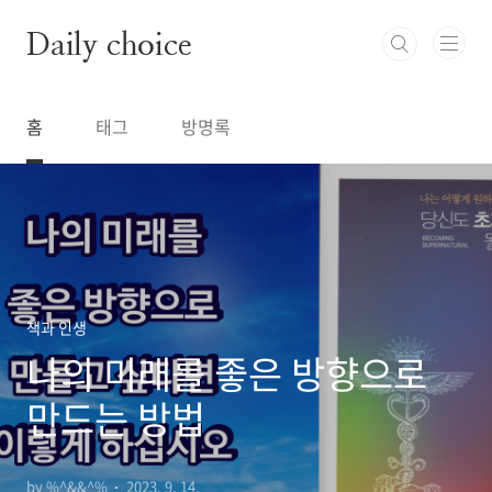
본문 바로가기
Daily choice
홈
태그
방명록
책과 인생
나의 미래를 좋은 방향으로
만드는 방법
by %^&&^%
2023. 9. 14.