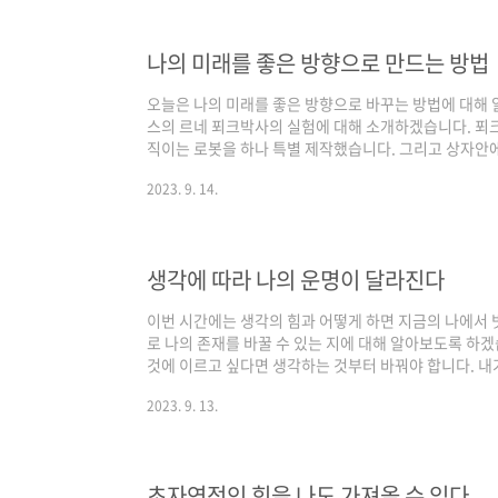
동 등 상업적 이용으로 간주되는 경우가 많기 때문에반
써야 해요.그래서 필요한 게 바로✅ 무료..
나의 미래를 좋은 방향으로 만드는 방법
오늘은 나의 미래를 좋은 방향으로 바꾸는 방법에 대해
스의 르네 푀크박사의 실험에 대해 소개하겠습니다. 푀크
직이는 로봇을 하나 특별 제작했습니다. 그리고 상자안
했습니다. 기록결과 로봇은 상자안에서 전체적으로 균등
2023. 9. 14.
병아리들을 상자안에 넣고 로봇을 보게 했습니다. 병아
따라다니기 시작했습니다. 그렇게 로봇을 졸졸 따라다니
상자 옆 미리 마련해둔 우리안에 넣었습니다. 그 우리안
라다닐 순 없었습니다. 그리고 난 후 상자안에서 로봇의 
생각에 따라 나의 운명이 달라진다
이번 시간에는 생각의 힘과 어떻게 하면 지금의 나에서 
로 나의 존재를 바꿀 수 있는 지에 대해 알아보도록 하
것에 이르고 싶다면 생각하는 것부터 바꿔야 합니다. 내
곳으로 돌리면 에너지도 다른 곳으로 흐르게 됩니다. 지
2023. 9. 13.
야 합니다. 새로운 일이 일어나게 할려면 내가 원하는 
다. 마음속으로 어떤 상황에 집중하면서 어떤 생각과 느
은 그 일이 실제로 벌어지고 있는지 아니면 머릿속에서만
러니까 온 마음으로 집중할 때 그것이 상상일..
초자연적인 힘을 나도 가져올 수 있다