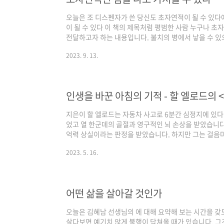
오늘은 조 디스펜자가 쓴 당신도 초자연적이 될 수 있다
이 될 수 있다 이 책의 제목처럼 평범한 사람 누구나 초
전달하고자 하는 내용입니다. 불치의 병에서 낳을 수 있
지 않고 있다면 자신의 운명을 바꿔 새로운 삶을 만들어 
2023. 9. 13.
는 이유는 누구나 다 내면의 힘을 통해 통합장이라는 에
에너지를 자신에게 끌어 옮으로서 자신의 삶을 변화시키고
게 보면 엉뚱한 이야기처럼 들리지만 과학적으로 설명을
가 있습니다. 이른바 양자 사건 혹은 파동함..
인생을 바꾼 아침의 기적 - 할 엘로드의
지은이 할 엘로드는 자동차 사고로 6분간 심정지에 있다
었고 열 한군데의 골절과 영구적인 뇌 손상을 받았습니다
억력 상실이라는 판정을 받았습니다. 하지만 그는 걸음
고 회사로 다시 돌아왔고 영업사원중 영업실적 6위를 달
2023. 5. 16.
두배를 갱신하였고 그 과정을 책으로 집필하여 아마존 
그런데 출판사 대표가 인세를 몽땅 들고 다른 나라로 도
에는 비즈니스 코칭사업을 시작하였는데 2007년 경제
잃어버리고 결국 42만 5,000달러의 빚을 지게 되었..
어떤 삶을 살아갈 것인가
오늘은 김혜남 선생님의 에 대해 요약해 보는 시간을 갖
살다보면 예기치 않게 불행이 닥쳐올 때가 있습니다. 그것