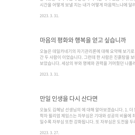
시간을 어떻게 보낼 지는 내가 어떻게 마음먹느냐에 달려
면 무언가를 찾아 행동으로 나설지 내가 선택하는 것입니
2023. 3. 31.
없겠지만 어떤 길을 선택하느냐에 따라 그 후의 삶의 방
자 빅터 프랭클은 가진 것을 모두 빼앗기고 최악의 상황
없는 한가지가 있다고 했습니다. 그것은 그 상황을 어떻
니다. 무기력하게 누워서 천장만 보고 살 건..
마음의 평화와 행복을 얻고 싶습니까
오늘은 데일카네기의 자기관리론에 대해 요약해 보기로 
간 두 사람이 이었습니다. 그런데 한 사람은 진흙탕을 
보았습니다. 세상의 부와 명예와 권력을 거머줬던 나폴
이렇게 말했습니다. “나는 살면서 단 한주도 행복했던 적
2023. 3. 31.
도 없었고 소리도 낼 수 없었던 헬렌켈러는 이렇게 말했
스라는 사람이 데일 카네기에서 보내온 편지에서 이렇게
한 대학을 다니면서 부유하고 편하게 사는 사람은 절대로
루하루를 충실하게 사는 법과 오지 않은 내일을 걱정..
만일 인생을 다시 산다면
오늘도 김혜남 선생님의 에 대해 알아보겠습니다. 1. 더 
학자 윌리엄 제임스는 자부심은 기대와 성공의 비율에 
일수록 자부심 또한 강화됩니다. 또 자부심은 도전을 두
수록 성공의 확률 또한 올라갑니다. 그래서 알을 깨고 
2023. 3. 27.
새로운 세상으로 나아간다는 것은 무엇을 배우게 될지 